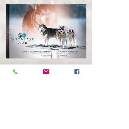
Alaskan Malamute kennel
Karolina Skoblova
Jakub Bambas
+420 607979831