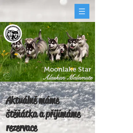
Moonlake Star
Alaskan Malamute
Aktuálně máme
štěňátka a přijímáme
rezervace